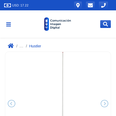
USD: 17.22
...
Hustler