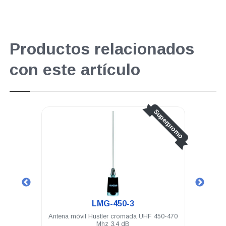
Productos relacionados
con este artículo
perpromo
Superpromo
LMG-450-3
o rudo
Antena móvil Hustler cromada UHF 450-470
Ante
-58U
Mhz 3.4 dB
174 