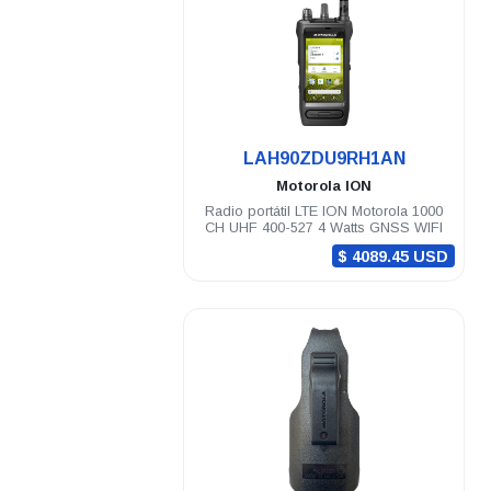
.
LAH90ZDU9RH1AN
Motorola
ION
Radio portátil LTE ION Motorola 1000
CH UHF 400-527 4 Watts GNSS WIFI
$ 4089.45 USD