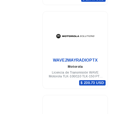
.
WAVE2WAYRADIOPTX
Motorola
Licencia de Transmisión WAVE
Motorola TLK-100/110 TLK-150 PTX
Vigencia 12 meses
$ 230.73 USD