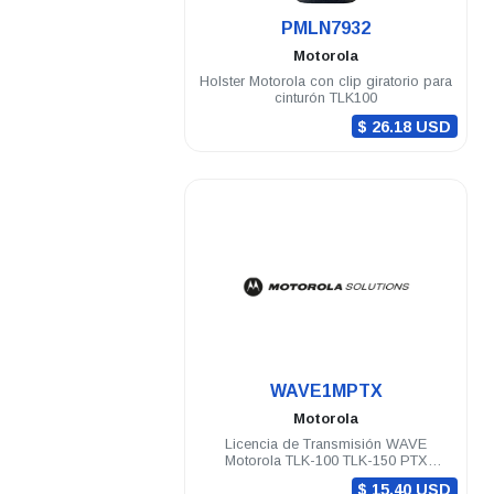
.
PMLN7932
Motorola
Holster Motorola con clip giratorio para
cinturón TLK100
$ 26.18 USD
.
WAVE1MPTX
Motorola
Licencia de Transmisión WAVE
Motorola TLK-100 TLK-150 PTX
Vigencia 1 mes
$ 15.40 USD