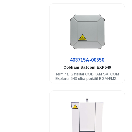
.
403715A-00550
Cobham Satcom
EXP540
Terminal Satelital COBHAM SATCOM
Explorer 540 ultra portátil BGAN/M2M
(2G/3G/LTE) C1D2