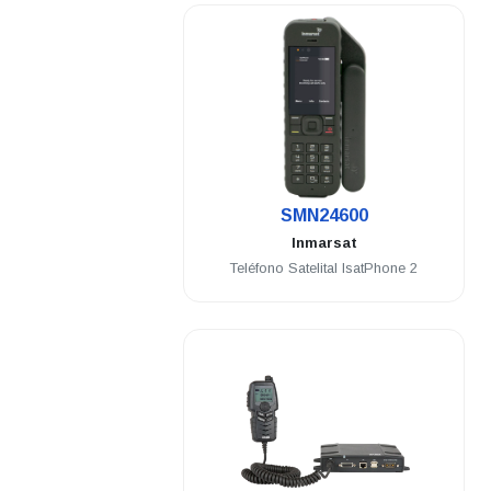
.
SMN24600
Inmarsat
Teléfono Satelital IsatPhone 2