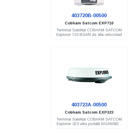
.
403720B-00500
Cobham Satcom
EXP710
Terminal Satelital COBHAM SATCOM
Explorer 710 BGAN de alta velocidad
.
403723A-00500
Cobham Satcom
EXP323
Terminal Satelital COBHAM SATCOM
Explorer 323 ultra portátil BGAN/M2M
(2G/3G/LTE) C1D2