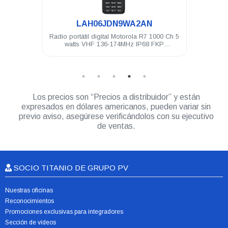
.
LAH06JDN9WA2AN
torola
Radio portátil digital Motorola R7 1000 Ch 5
Radio
watts VHF 136-174MHz IP68 FKP
Compatible
Los precios son “Precios a distribuidor” y están
expresados en dólares americanos, pueden variar sin
previo aviso, asegúrese verificándolos con su ejecutivo
de ventas.
SOCIO TITANIO DE GRUPO PV
Nuestras oficinas
Reconocimientos
Promociones exclusivas para integradores
Sección de videos