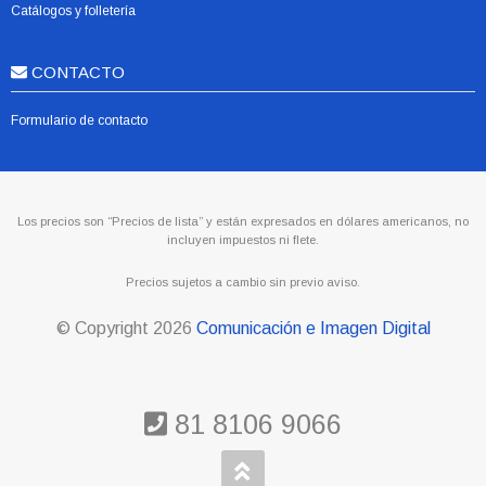
Catálogos y folletería
CONTACTO
Formulario de contacto
Los precios son “Precios de lista” y están expresados en dólares americanos, no
incluyen impuestos ni flete.
Precios sujetos a cambio sin previo aviso.
© Copyright
2026
Comunicación e Imagen Digital
81 8106 9066