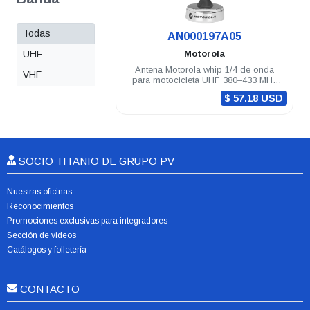
Todas
.
AN000197A05
UHF
Motorola
Antena Motorola whip 1/4 de onda
VHF
para motocicleta UHF 380–433 MHz
APX8500
$ 57.18 USD
SOCIO TITANIO DE GRUPO PV
Nuestras oficinas
Reconocimientos
Promociones exclusivas para integradores
Sección de videos
Catálogos y folletería
CONTACTO