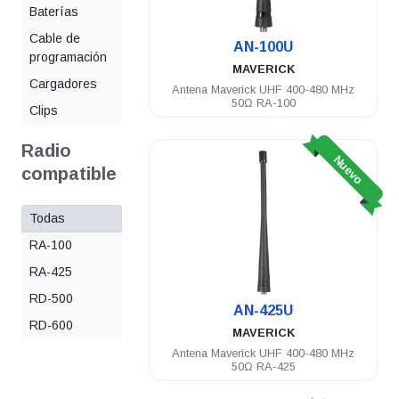
Baterías
Cable de
AN-100U
programación
MAVERICK
Cargadores
Antena Maverick UHF 400-480 MHz
50Ω RA-100
Clips
Radio
Nuevo
compatible
Todas
RA-100
RA-425
RD-500
AN-425U
RD-600
MAVERICK
Antena Maverick UHF 400-480 MHz
50Ω RA-425