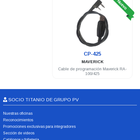
Nuevo
CP-425
MAVERICK
Cable de programación Maverick RA-
100/425
SOCIO TITANIO DE GRUPO PV
Nuestras oficinas
Reconocimientos
Promociones exclusivas para integradores
Sección de videos
Catálogos y folletería