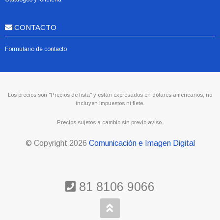
CONTACTO
Formulario de contacto
Los precios son “Precios de lista” y están expresados en dólares americanos, no
incluyen impuestos ni flete.
Precios sujetos a cambio sin previo aviso.
© Copyright
2026
Comunicación e Imagen Digital
81 8106 9066