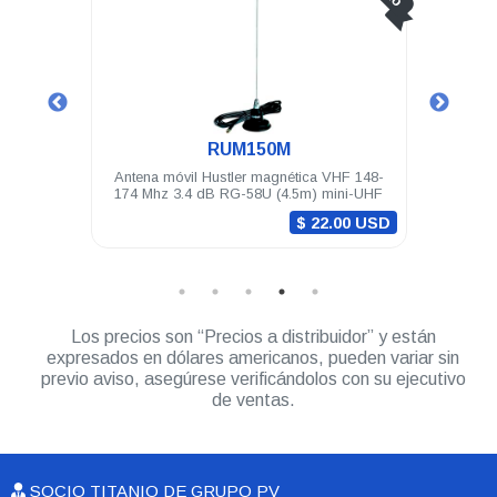
RUM150M
50-470
Antena móvil Hustler magnética VHF 148-
Ante
174 Mhz 3.4 dB RG-58U (4.5m) mini-UHF
14
0 USD
$ 22.00 USD
Los precios son “Precios a distribuidor” y están
expresados en dólares americanos, pueden variar sin
previo aviso, asegúrese verificándolos con su ejecutivo
de ventas.
SOCIO TITANIO DE GRUPO PV