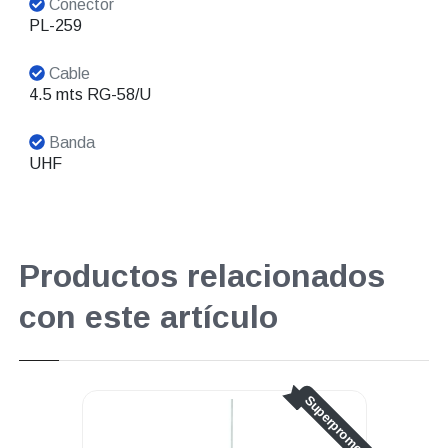
Conector
PL-259
Cable
4.5 mts RG-58/U
Banda
UHF
Productos relacionados
con este artículo
perpromo
Superpromo