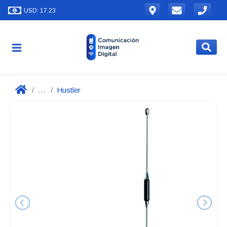
USD: 17.23
...
Hustler