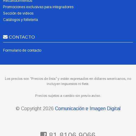
Reconocimientos
Promociones exclusivas para integradores
Sección de videos
Catálogos y folletería
CONTACTO
Formulario de contacto
Los precios son “Precios de lista” y están expresados en dólares americanos, no
incluyen impuestos ni flete.
Precios sujetos a cambio sin previo aviso.
© Copyright
2026
Comunicación e Imagen Digital
81 8106 9066