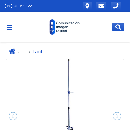
USD: 17.22
...
Laird