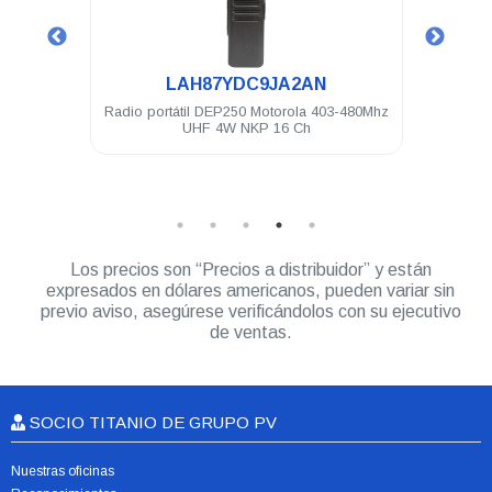
.
LAH87YDC9JA2AN
onal
Radio portátil DEP250 Motorola 403-480Mhz
Mon
tos N
UHF 4W NKP 16 Ch
0 USD
Los precios son “Precios a distribuidor” y están
expresados en dólares americanos, pueden variar sin
previo aviso, asegúrese verificándolos con su ejecutivo
de ventas.
SOCIO TITANIO DE GRUPO PV
Nuestras oficinas