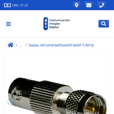
USD: 17.22
...
Series RFU/HKN/RSA/RFN/RFT/RFB