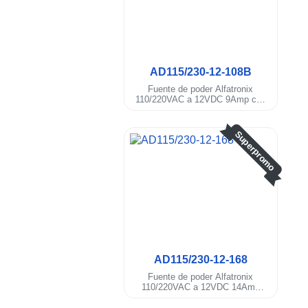
.
AD115/230-12-108B
Fuente de poder Alfatronix
110/220VAC a 12VDC 9Amp con
braket serie PRO bat respaldo
Superpromo
AD115/230-12-168
Fuente de poder Alfatronix
110/220VAC a 12VDC 14Amp
rango continuo