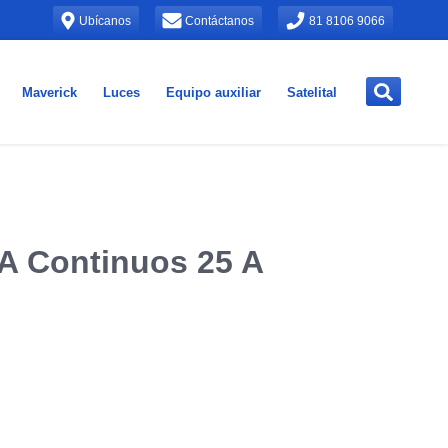
Ubícanos
Contáctanos
81 8106 9066
Maverick
Luces
Equipo auxiliar
Satelital
 A Continuos 25 A