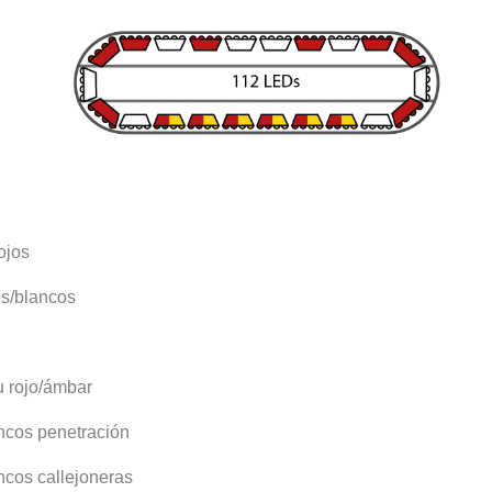
ojos
os/blancos
u rojo/ámbar
ncos penetración
ncos callejoneras