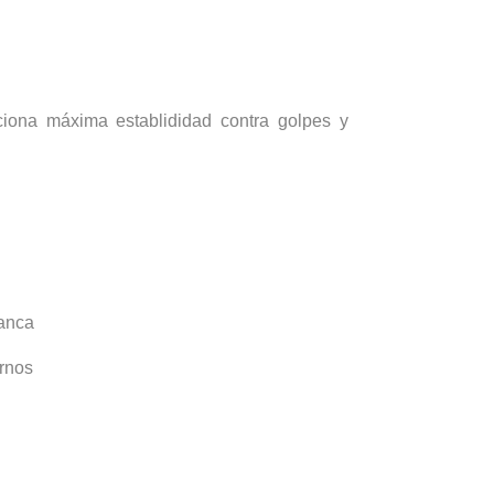
ciona máxima establididad contra golpes y
lanca
ernos