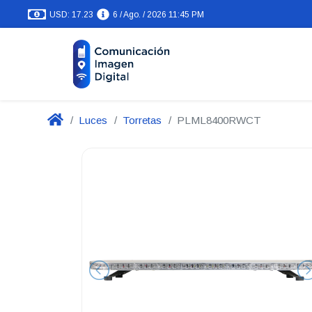
USD: 17.23
6 / Ago. / 2026 11:45 PM
Luces
Torretas
PLML8400RWCT