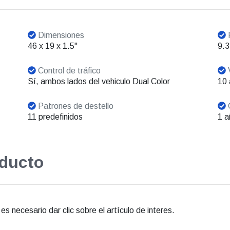
Dimensiones
46 x 19 x 1.5"
9.3
Control de tráfico
V
Sí, ambos lados del vehiculo Dual Color
10
Patrones de destello
11 predefinidos
1 a
oducto
s necesario dar clic sobre el artículo de interes.