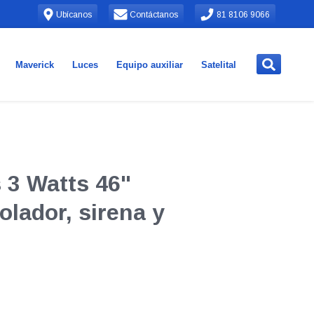
Ubícanos
Contáctanos
81 8106 9066
Maverick
Luces
Equipo auxiliar
Satelital
 3 Watts 46"
olador, sirena y