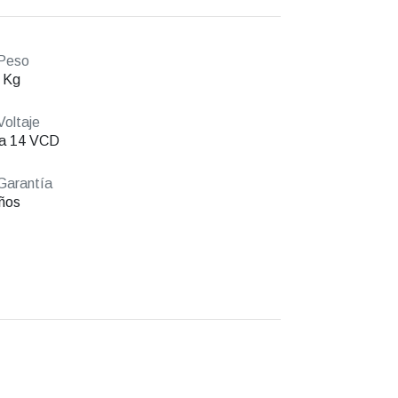
Peso
 Kg
oltaje
 a 14 VCD
Garantía
ños