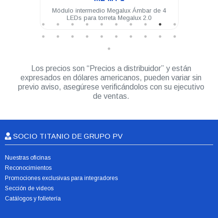
4 LEDs
Módulo intermedio Megalux Ámbar de 4
Mód
LEDs para torreta Megalux 2.0
Los precios son “Precios a distribuidor” y están
expresados en dólares americanos, pueden variar sin
previo aviso, asegúrese verificándolos con su ejecutivo
de ventas.
SOCIO TITANIO DE GRUPO PV
Nuestras oficinas
Reconocimientos
Promociones exclusivas para integradores
Sección de videos
Catálogos y folletería