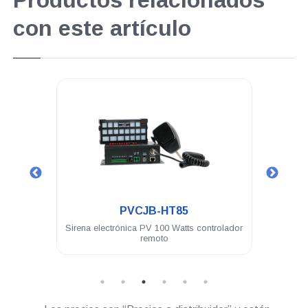
Productos relacionados
con este artículo
.
PVCJB-HT85
2 VDC
Sirena electrónica PV 100 Watts controlador
Sir
ete
remoto