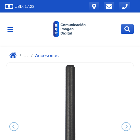
USD: 17.22
...
Accesorios