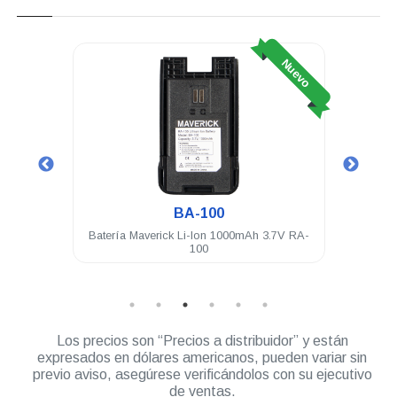
Nuevo
Nuevo
BA-100
o negro
Batería Maverick Li-Ion 1000mAh 3.7V RA-
Carg
100
Los precios son “Precios a distribuidor” y están
expresados en dólares americanos, pueden variar sin
previo aviso, asegúrese verificándolos con su ejecutivo
de ventas.