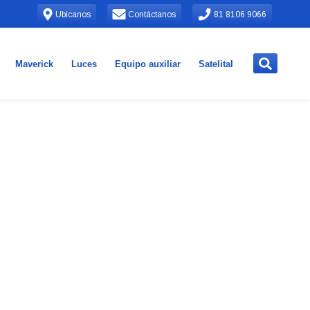
Ubícanos
Contáctanos
81 8106 9066
Maverick
Luces
Equipo auxiliar
Satelital