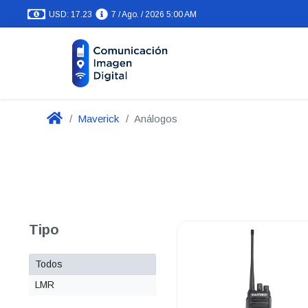
USD: 17.23
7 / Ago. / 2026 5:00 AM
Maverick
Análogos
Tipo
Todos
LMR