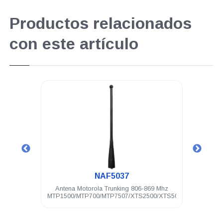
Productos relacionados
con este artículo
.
NAF5037
20 Mhz
Antena Motorola Trunking 806-869 Mhz
Antena
P250
MTP1500/MTP700/MTP7507/XTS2500/XTS5000