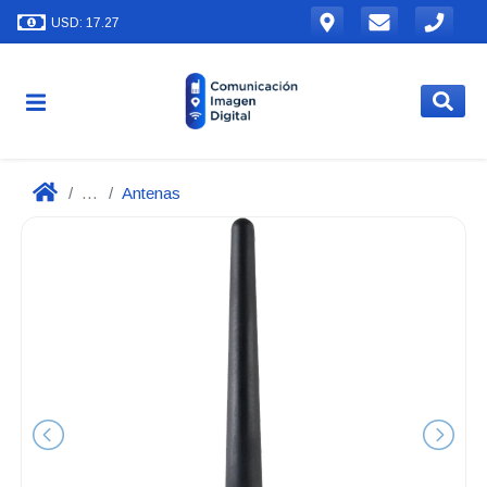
USD: 17.27
...
Antenas