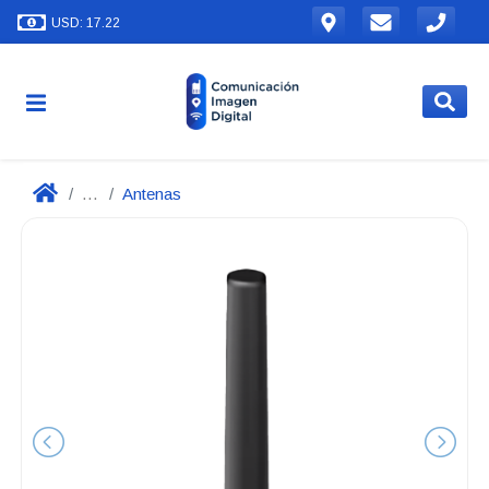
USD: 17.22
...
Antenas