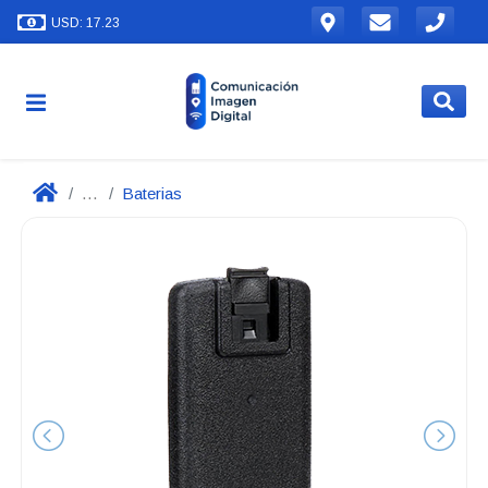
USD: 17.23
...
Baterias