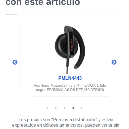
con este artículo
.
PMLN4443
3.5 mm
Audífono Motorola mic y PTT c/VOX 1 hilo
Bater
250
negro EP350MX A8 D8 DEP450 DTR620
Los precios son “Precios a distribuidor” y están
expresados en dólares americanos, pueden variar sin