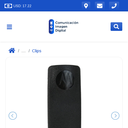
USD: 17.22
...
Clips