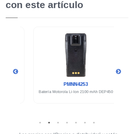
con este artículo
.
PMNN4253
/450
Batería Motorola Li-Ion 2100 mAh DEP450
Auric