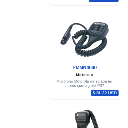
.
PMMN4040
Motorola
Micrófono Motorola de solapa no
Impres sumergible IP57
DGP6150/4150 DGP8000/5000
$ 81.22 USD