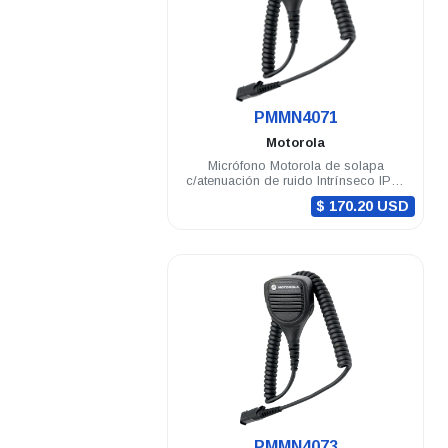
.
PMMN4071
Motorola
Micrófono Motorola de solapa
c/atenuación de ruido Intrínseco IP54
DEP500 R5 DGP8050 Elite
$ 170.20 USD
.
PMMN4073