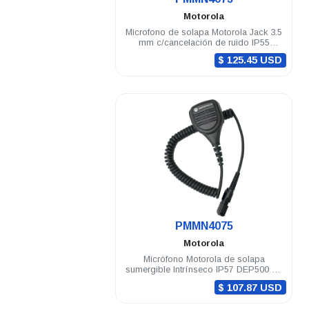
Motorola
Microfono de solapa Motorola Jack 3.5
mm c/cancelación de ruido IP55
windporting DEP500 R5
$ 125.45 USD
.
PMMN4075
Motorola
Micrófono Motorola de solapa
sumergible Intrínseco IP57 DEP500 R5
DGP8050 Elite
$ 107.87 USD