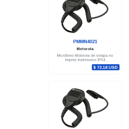
.
PMMN4021
Motorola
Micrófono Motorola de solapa no
Impres Instrínseco IP54
PRO5150/7150 MTX
$ 72.18 USD