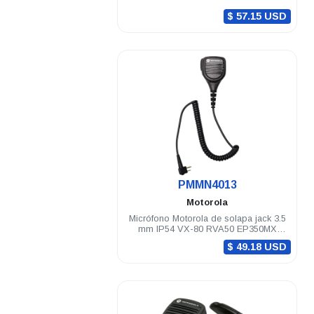
$ 57.15 USD
.
PMMN4013
Motorola
Micrófono Motorola de solapa jack 3.5
mm IP54 VX-80 RVA50 EP350MX
DEP250 DEP450 A8 R2
$ 49.18 USD