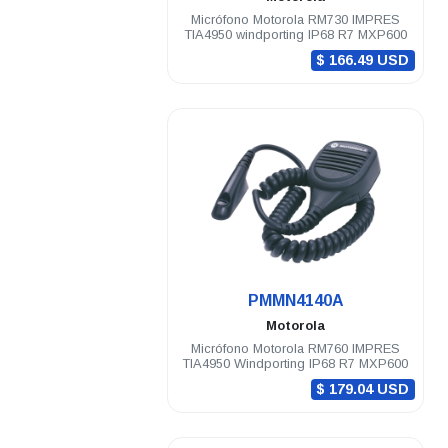
Micrófono Motorola RM730 IMPRES
TIA4950 windporting IP68 R7 MXP600
$ 166.49 USD
.
PMMN4140A
Motorola
Micrófono Motorola RM760 IMPRES
TIA4950 Windporting IP68 R7 MXP600
$ 179.04 USD