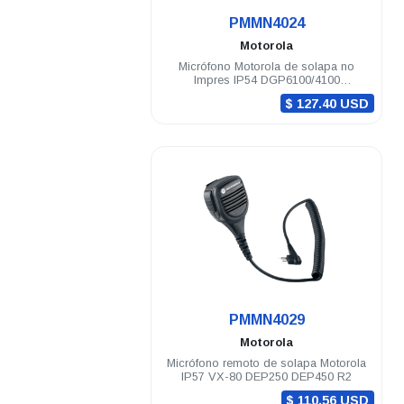
.
PMMN4024
Motorola
Micrófono Motorola de solapa no
Impres IP54 DGP6100/4100
DGP8000/5000
$ 127.40 USD
.
PMMN4029
Motorola
Micrófono remoto de solapa Motorola
IP57 VX-80 DEP250 DEP450 R2
$ 110.56 USD