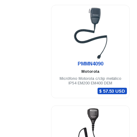
.
PMMN4090
Motorola
Micrófono Motorola c/clip metálico
IP54 EM200 EM400 DEM
$ 57.53 USD