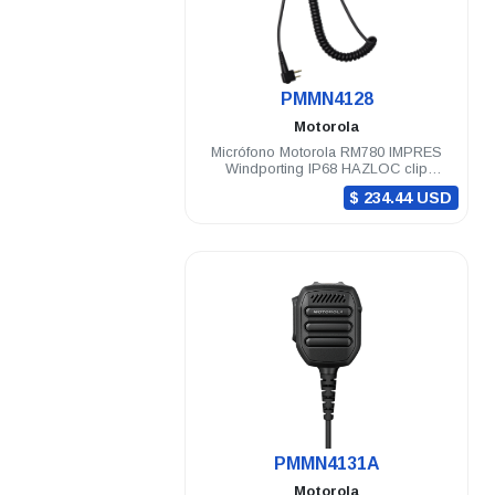
.
PMMN4128
Motorola
Micrófono Motorola RM780 IMPRES
Windporting IP68 HAZLOC clip
giratorio R7 ION
$ 234.44 USD
.
PMMN4131A
Motorola