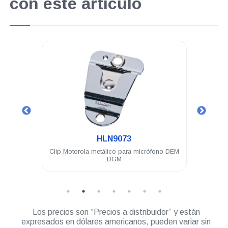
con este artículo
.
HLN9073
00e 99
Clip Motorola metálico para micrófono DEM
Lic
DGM
DEM
Los precios son “Precios a distribuidor” y están
expresados en dólares americanos, pueden variar sin