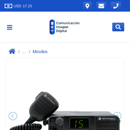
USD: 17.23
...
Moviles