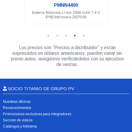
PMNN4490
uación
Batería Motorola Li-Ion 2900 mAh 7.4 V
Funda
 R5
IP68 Intrínseca DEP500
Los precios son “Precios a distribuidor” y están
expresados en dólares americanos, pueden variar sin
previo aviso, asegúrese verificándolos con su ejecutivo
de ventas.
SOCIO TITANIO DE GRUPO PV
Nuestras oficinas
Reconocimientos
Promociones exclusivas para integradores
Sección de videos
Catálogos y folletería