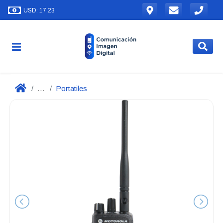
USD: 17.23
...
Portatiles