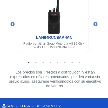
.
LAH84RCC8AA4AN
gera
Radio portátil análogo Motorola A8 16 Ch 4
Micró
Watts UHF 450-470 Mhz NKP
IP
Los precios son “Precios a distribuidor” y están
expresados en dólares americanos, pueden variar sin
previo aviso, asegúrese verificándolos con su ejecutivo
de ventas.
SOCIO TITANIO DE GRUPO PV