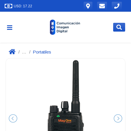
USD: 17.22
...
Portatiles