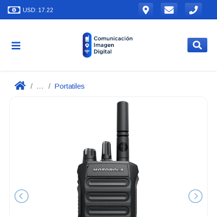
USD: 17.22
...
Portatiles