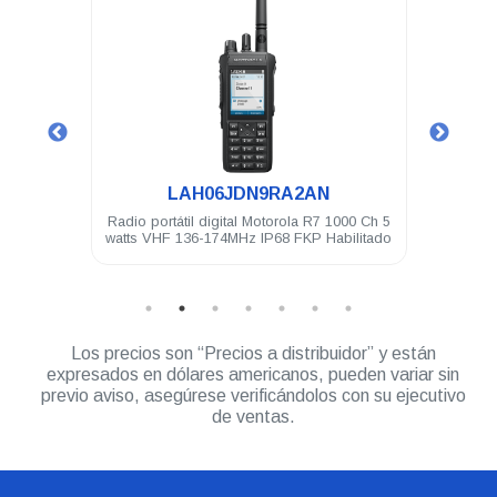
.
LAH06JDN9RA2AN
4 Ch 5
Radio portátil digital Motorola R7 1000 Ch 5
Radio 
KP
watts VHF 136-174MHz IP68 FKP Habilitado
Los precios son “Precios a distribuidor” y están
expresados en dólares americanos, pueden variar sin
previo aviso, asegúrese verificándolos con su ejecutivo
de ventas.