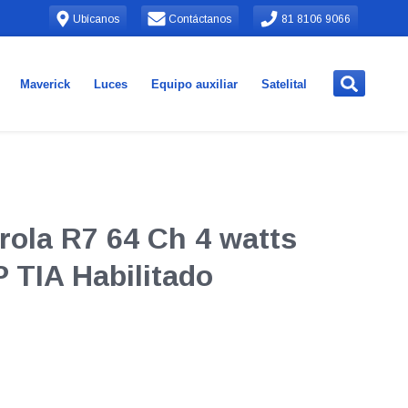
Ubícanos
Contáctanos
81 8106 9066
Maverick
Luces
Equipo auxiliar
Satelital
orola R7 64 Ch 4 watts
 TIA Habilitado