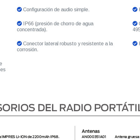
Configuración de audio simple.
H
IP66 (presión de chorro de agua
O
concentrada).
495
Conector lateral robusto y resistente a la
R
corrosión.
e
nes