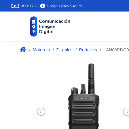
USD: 17.23
6 / Ago. / 2026 5:45 PM
Motorola
Digitales
Portatiles
LAH06RDC9