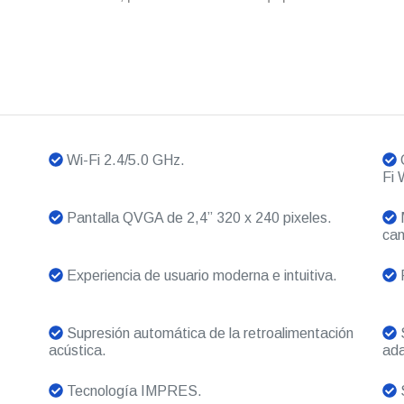
Wi-Fi 2.4/5.0 GHz.
C
Fi
Pantalla QVGA de 2,4” 320 x 240 pixeles.
M
can
Experiencia de usuario moderna e intuitiva.
P
Supresión automática de la retroalimentación
S
acústica.
ada
Tecnología IMPRES.
S