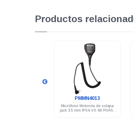
Productos relacionad
.
.
PMNN4600
PMMN4013
elgada Motorola Li-Ion
Micrófono Motorola de solapa
100 mAh CE R2
jack 3.5 mm IP54 VX-80 RVA50
EP350MX DEP250 DEP450 A8
R2