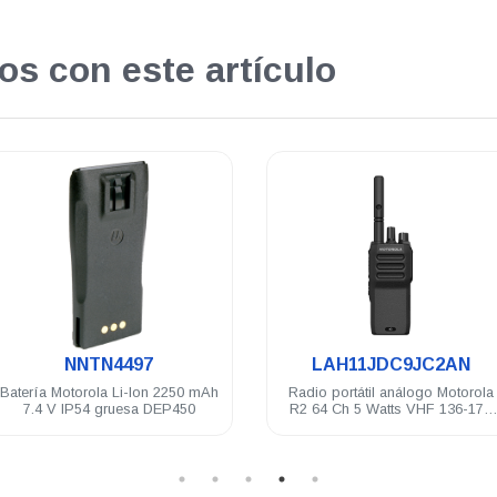
os con este artículo
.
.
NNTN4497
LAH11JDC9JC2AN
Batería Motorola Li-Ion 2250 mAh
Radio portátil análogo Motorola
7.4 V IP54 gruesa DEP450
R2 64 Ch 5 Watts VHF 136-174
Mhz NKP