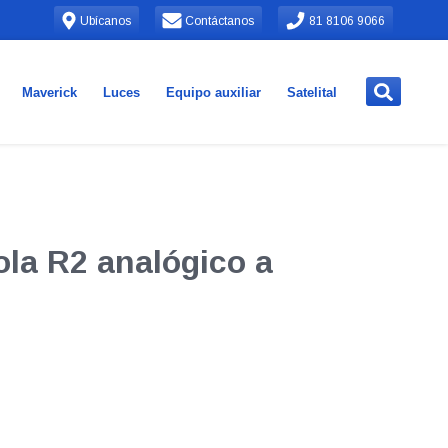
Ubícanos
Contáctanos
81 8106 9066
Maverick
Luces
Equipo auxiliar
Satelital
ola R2 analógico a