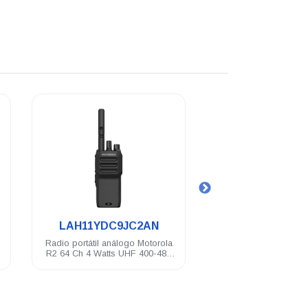
.
.
LAH11YDC9JC2AN
PMNN460
Radio portátil análogo Motorola
Batería delgada Motor
R2 64 Ch 4 Watts UHF 400-480
2100 mAh CE 
Mhz NKP