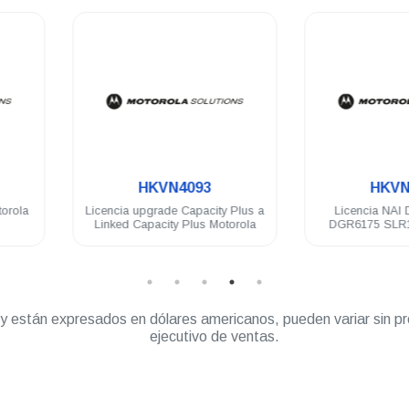
.
.
HKVN4093
HKVN4217
Licencia upgrade Capacity Plus a
Licencia NAI Data Motorola
Linked Capacity Plus Motorola
DGR6175 SLR1000 SLR5000
” y están expresados en dólares americanos, pueden variar sin pr
ejecutivo de ventas.