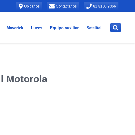
Ubícanos
Contáctanos
81 8106 9066
Maverick
Luces
Equipo auxiliar
Satelital
l Motorola