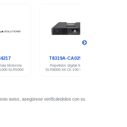
.
.
T8319A-CA02965AA
HKVN421
Repetidor digital Motorola
Licencia NAI Voice 
SLR8000 64 Ch 100 Watts VHF
DGR6175 SLR1000 
136-174 Mhz
evio aviso, asegúrese verificándolos con su