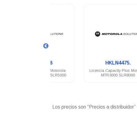
.
.
HKVN4218
HKLN4475.
a NAI Voice Motorola
Licencia Capacity Plus Motorola
5 SLR1000 SLR5000
MTR3000 SLR8000
Los precios son “Precios a distribuidor