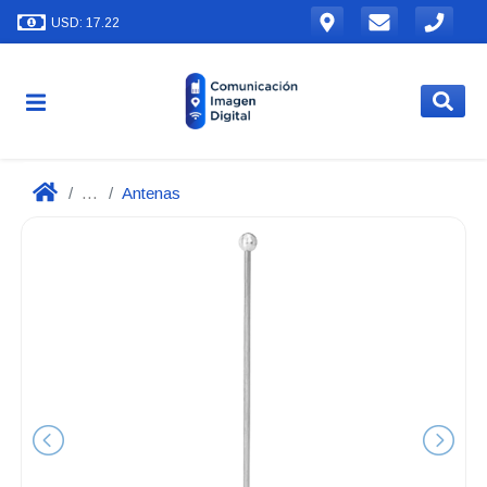
USD: 17.22
...
Antenas