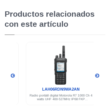
Productos relacionados
con este artículo
.
LAH06RDN9WA2AN
4 Ch 4
Radio portátil digital Motorola R7 1000 Ch 4
Antena po
KP
watts UHF 400-527MHz IP68 FKP
Compatible