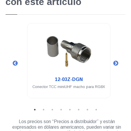
con este artículo
.
12-03Z-DGN
ra a
Conector TCC miniUHF macho para RG8X
Conec
l
UH
Los precios son “Precios a distribuidor” y están
expresados en dólares americanos, pueden variar sin