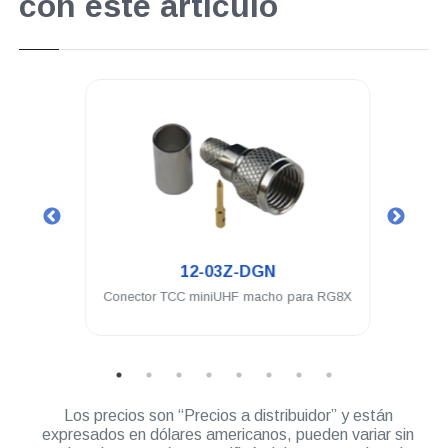
con este artículo
.
12-03Z-DGN
ra a
Conector TCC miniUHF macho para RG8X
Conec
l
UH
Los precios son “Precios a distribuidor” y están
expresados en dólares americanos, pueden variar sin