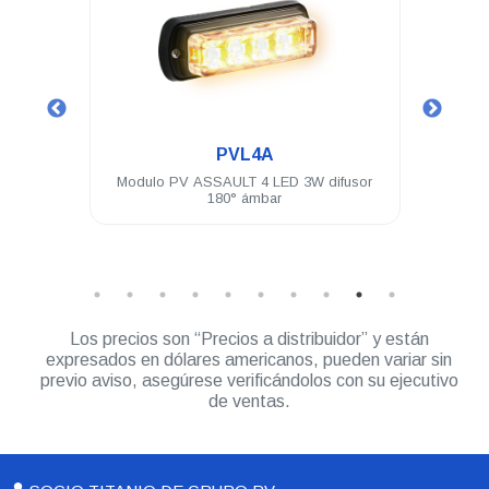
.
PVL4A
 LEDs
Modulo PV ASSAULT 4 LED 3W difusor
Un
brida
180° ámbar
Módu
Los precios son “Precios a distribuidor” y están
expresados en dólares americanos, pueden variar sin
previo aviso, asegúrese verificándolos con su ejecutivo
de ventas.