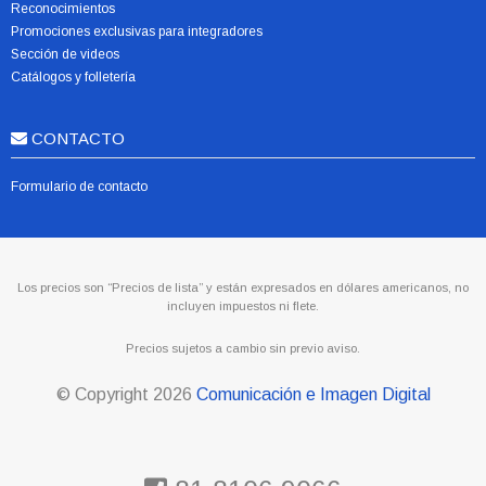
Reconocimientos
Promociones exclusivas para integradores
Sección de videos
Catálogos y folletería
CONTACTO
Formulario de contacto
Los precios son “Precios de lista” y están expresados en dólares americanos, no
incluyen impuestos ni flete.
Precios sujetos a cambio sin previo aviso.
© Copyright
2026
Comunicación e Imagen Digital