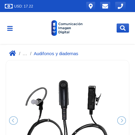
USD: 17.22
...
Audifonos y diademas