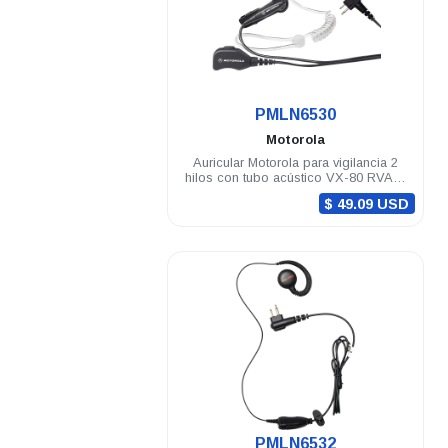
.
PMLN6530
Motorola
Auricular Motorola para vigilancia 2
hilos con tubo acústico VX-80 RVA50
DTR720 A8 DEP250 DEP450 R2
$ 49.09 USD
.
PMLN6532