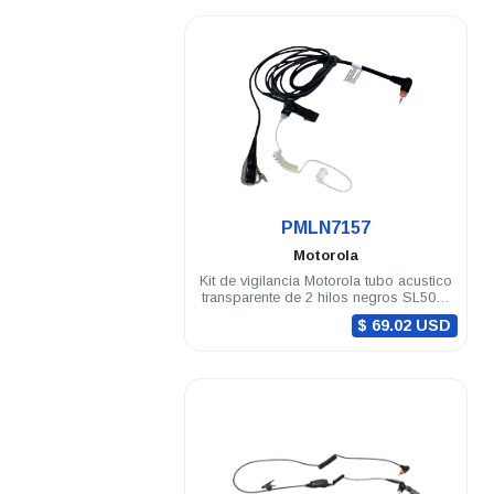
.
PMLN7157
Motorola
Kit de vigilancia Motorola tubo acustico
transparente de 2 hilos negros SL500e
DEP450 TLK100
$ 69.02 USD