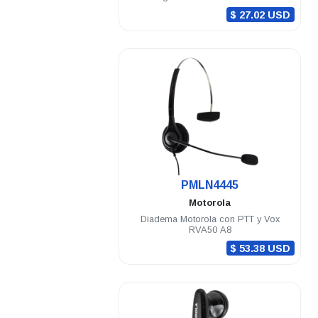
DTR620
$ 27.02 USD
.
PMLN4445
Motorola
Diadema Motorola con PTT y Vox
RVA50 A8
$ 53.38 USD