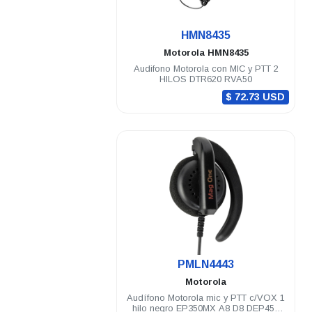
.
HMN8435
Motorola
HMN8435
Audifono Motorola con MIC y PTT 2
HILOS DTR620 RVA50
$ 72.73 USD
.
PMLN4443
Motorola
Audífono Motorola mic y PTT c/VOX 1
hilo negro EP350MX A8 D8 DEP450