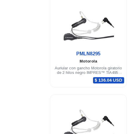
.
PMLN8295
Motorola
Auriular con gancho Motorola giratorio
de 2 hilos negro IMPRES™ TIA4950
con conector para el oido R7
$ 136.04 USD