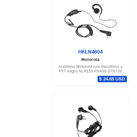
.
HKLN4604
Motorola
Audífono Motorola con micrófono y
PTT negro VLR150 RVA50 DTR720
$ 24.65 USD