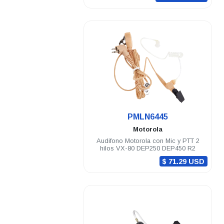
.
PMLN6445
Motorola
Audifono Motorola con Mic y PTT 2
hilos VX-80 DEP250 DEP450 R2
$ 71.29 USD