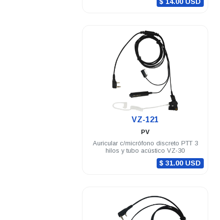
$ 14.00 USD
.
VZ-121
PV
Auricular c/micrófono discreto PTT 3
hilos y tubo acústico VZ-30
$ 31.00 USD