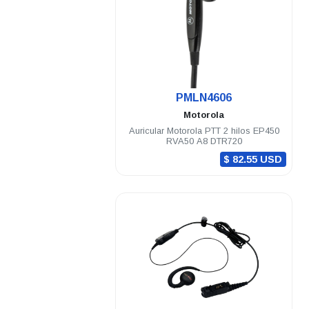
.
PMLN4606
Motorola
Auricular Motorola PTT 2 hilos EP450
RVA50 A8 DTR720
$ 82.55 USD