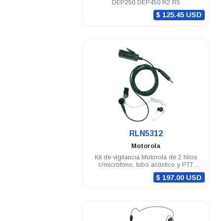
DEP250 DEP450 R2 R5
$ 125.45 USD
.
RLN5312
Motorola
Kit de vigilancia Motorola de 2 hilos
c/micrófono, tubo acústico y PTT
requiere BDN6783 para APX
$ 197.00 USD