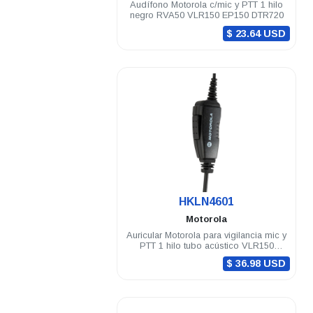
Audífono Motorola c/mic y PTT 1 hilo
negro RVA50 VLR150 EP150 DTR720
$ 23.64 USD
.
HKLN4601
Motorola
Auricular Motorola para vigilancia mic y
PTT 1 hilo tubo acústico VLR150
RVA50 DTR720
$ 36.98 USD