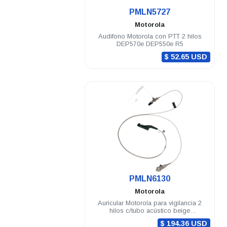
.
PMLN5727
Motorola
Audifono Motorola con PTT 2 hilos
DEP570e DEP550e R5
$ 52.65 USD
.
PMLN6130
Motorola
Auricular Motorola para vigilancia 2
hilos c/tubo acústico beige
DGP4150/6150 DGP5000/8000 APX
$ 194.36 USD