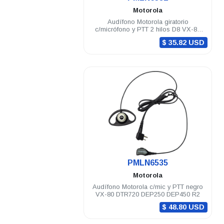
Motorola
Audífono Motorola giratorio
c/micrófono y PTT 2 hilos D8 VX-80
DEP250 DEP450 R2 X10d
$ 35.82 USD
.
PMLN6535
Motorola
Audífono Motorola c/mic y PTT negro
VX-80 DTR720 DEP250 DEP450 R2
$ 48.80 USD