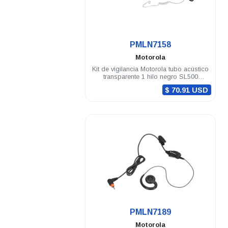
.
PMLN7158
Motorola
Kit de vigilancia Motorola tubo acústico
transparente 1 hilo negro SL500
DEP450 TLK100
$ 70.91 USD
.
PMLN7189
Motorola