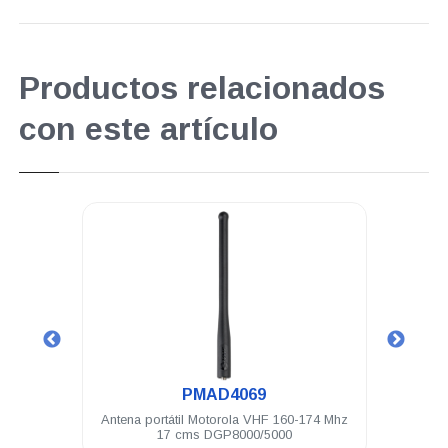
Productos relacionados
con este artículo
.
PMAD4069
050e 32
Antena portátil Motorola VHF 160-174 Mhz
Cli
s NKP
17 cms DGP8000/5000