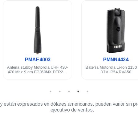
.
.
PMAE4003
PMNN4434
Antena stubby Motorola UHF 430-
Batería Motorola Li-Ion 2150 mA
470 Mhz 9 cm EP350MX DEP250
3.7V IP54 RVA50
DEP450 PRO5150/7150 PRO
Elite
” y están expresados en dólares americanos, pueden variar sin pr
ejecutivo de ventas.