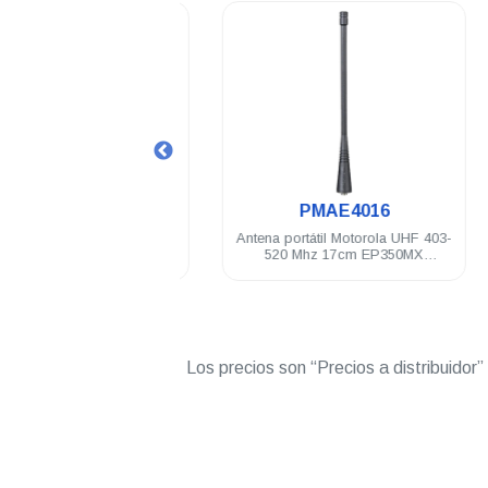
.
.
8504762J02
PMAE4016
tátil Motorola VHF 155-
Antena portátil Motorola UHF 403-
hz 14 cm EP350MX
520 Mhz 17cm EP350MX
 PRO5150/7150 Elite
PRO5150/7150 DEP250 DEP450
Los precios son “Precios a distribuidor