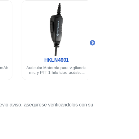
.
.
HKLN4601
8504762J0
h
Auricular Motorola para vigilancia
Antena portátil Motoro
mic y PTT 1 hilo tubo acústico
174 Mhz 14 cm E
VLR150 RVA50 DTR720
DEP450 PRO5150/71
evio aviso, asegúrese verificándolos con su