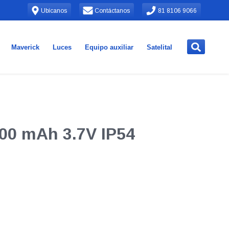
Ubícanos
Contáctanos
81 8106 9066
Maverick
Luces
Equipo auxiliar
Satelital
200 mAh 3.7V IP54