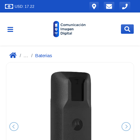
USD: 17.22
...
Baterias