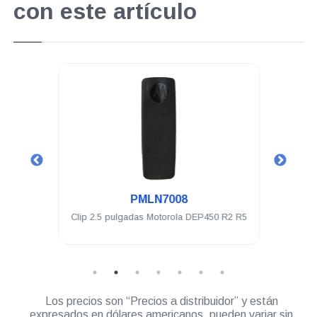
con este artículo
.
PMLN7008
4 Ch 5
Clip 2.5 pulgadas Motorola DEP450 R2 R5
Auric
Los precios son “Precios a distribuidor” y están
expresados en dólares americanos, pueden variar sin