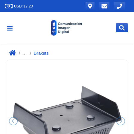
USD: 17.23
...
Brakets