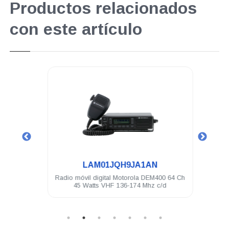
Productos relacionados
con este artículo
.
LAM01JQH9JA1AN
 16 Ch
Radio móvil digital Motorola DEM400 64 Ch
Cabl
45 Watts VHF 136-174 Mhz c/d
pote