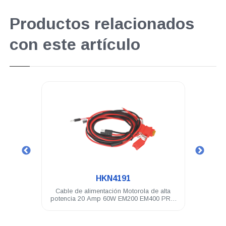
Productos relacionados
con este artículo
.
HKN4191
ltavoz
Cable de alimentación Motorola de alta
Clip 
potencia 20 Amp 60W EM200 EM400 PRO
DEM DGM TLK150