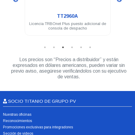
.
TT2960A
os
Licencia TRBOnet Plus puesto adicional de
Licen
consola de despacho
Los precios son “Precios a distribuidor” y están
expresados en dólares americanos, pueden variar sin
previo aviso, asegúrese verificándolos con su ejecutivo
de ventas.
SOCIO TITANIO DE GRUPO PV
Nuestras oficinas
Reconocimientos
Promociones exclusivas para integradores
Sección de videos