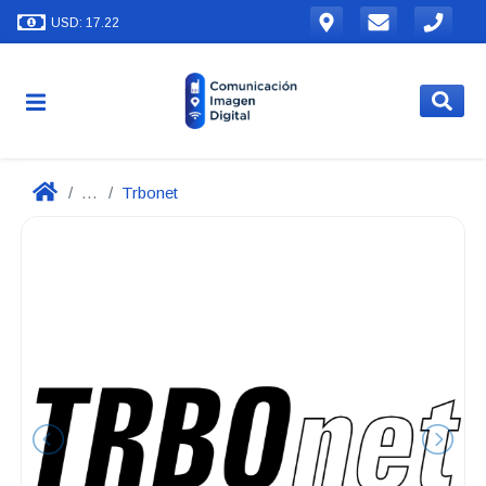
USD: 17.22
...
Trbonet