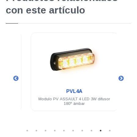
con este artículo
.
PVL4A
 LEDs
Modulo PV ASSAULT 4 LED 3W difusor
Un
brida
180° ámbar
Módu