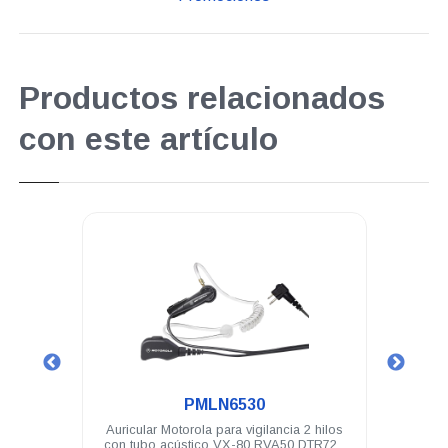
Productos relacionados
con este artículo
perpromo
.
PMLN6530
 VX-80
Auricular Motorola para vigilancia 2 hilos
Audíf
con tubo acústico VX-80 RVA50 DTR720
PTT 