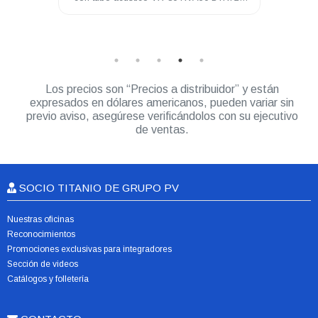
A8 DEP250 DEP450 R2
0 USD
Los precios son “Precios a distribuidor” y están
expresados en dólares americanos, pueden variar sin
previo aviso, asegúrese verificándolos con su ejecutivo
de ventas.
SOCIO TITANIO DE GRUPO PV
Nuestras oficinas
Reconocimientos
Promociones exclusivas para integradores
Sección de videos
Catálogos y folletería