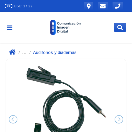
USD: 17.22
...
Audifonos y diademas