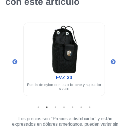
con este artículo
.
FVZ-30
32 Ch 5
Funda de nylon con lazo broche y sujetador
Micr
VZ-30
Los precios son “Precios a distribuidor” y están
expresados en dólares americanos, pueden variar sin