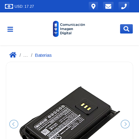
USD: 17.27
...
Baterias