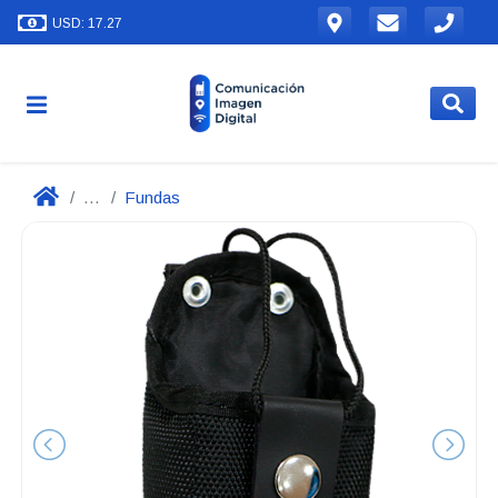
USD: 17.27
...
Fundas